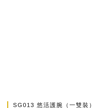
t
SG013 悠活護腕（一雙裝）