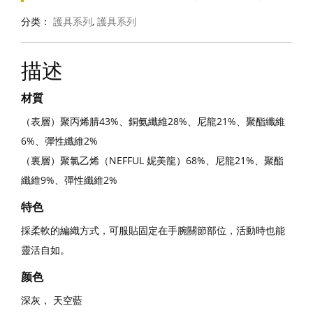
分类：
護具系列
,
護具系列
描述
材質
（表層）聚丙烯腈43%、銅氨纖維28%、尼龍21%、聚酯纖維
6%、彈性纖維2%
（裏層）聚氯乙烯（NEFFUL 妮美龍）68%、尼龍21%、聚酯
纖維9%、彈性纖維2%
特色
採柔軟的編織方式，可服貼固定在手腕關節部位，活動時也能
靈活自如。
颜色
深灰， 天空藍