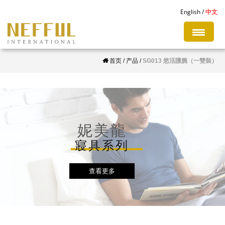
S
English
中文
k
i
p
首页
/
产品
/
SG013 悠活護腕（一雙裝）
t
o
m
a
i
妮美龍
n
寢具系列
c
o
查看更多
n
t
e
n