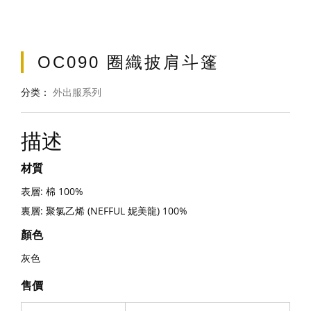
OC090 圈織披肩斗篷
分类：
外出服系列
描述
材質
表層: 棉 100%
裏層: 聚氯乙烯 (NEFFUL 妮美龍) 100%
顏色
灰色
售價