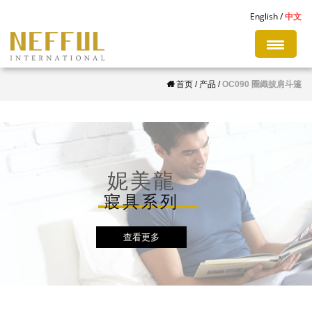
S
English
中文
k
i
p
首页
/
产品
/
OC090 圈織披肩斗篷
t
o
m
a
i
妮美龍
n
寢具系列
c
o
查看更多
n
t
e
n