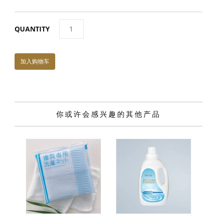
NE013
活
荔
加入购物车
(荔
枝
萃
取
你或许会感兴趣的其他产品
物
沖
泡
飲
品)
数
量