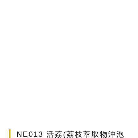
t
NE013 活荔(荔枝萃取物沖泡