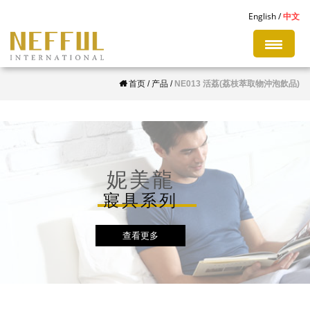
S
English
中文
k
i
p
首页
/
产品
/
NE013 活荔(荔枝萃取物沖泡飲品)
t
o
m
a
i
妮美龍
n
寢具系列
c
o
查看更多
n
t
e
n