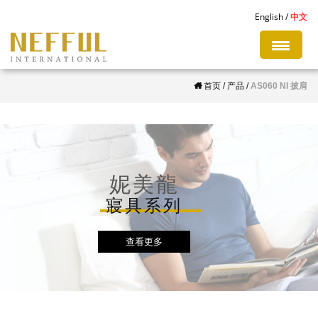
S
English
中文
k
i
p
首页
/
产品
/
AS060 NI 披肩
t
o
m
a
i
妮美龍
n
寢具系列
c
o
查看更多
n
t
e
n