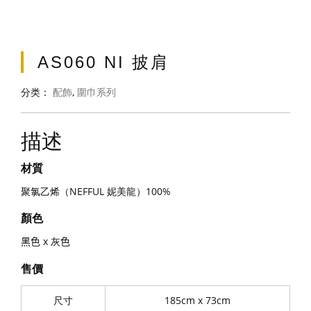
AS060 NI 披肩
分类：
配飾
,
圍巾系列
描述
材質
聚氯乙烯（NEFFUL 妮美龍）100%
顏色
黑色
x 灰
色
售價
尺寸
185cm x 73cm