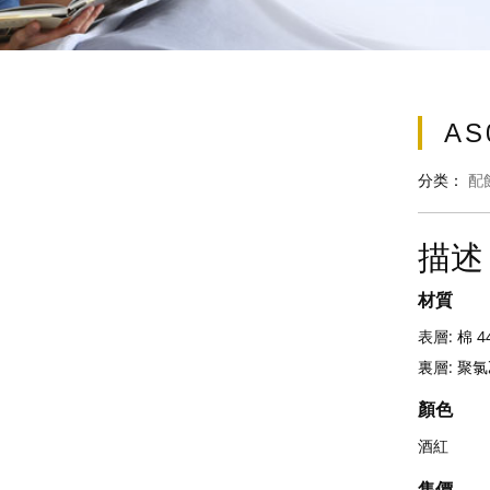
AS
分类：
配
描述
材質
表層: 棉 4
裏層: 聚氯乙
顏色
酒紅
售價