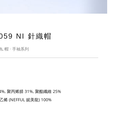
059 NI 針織帽
飾
,
帽 · 手袖系列
4%, 聚丙烯腈 31%, 聚酯纖維 25%
烯 (NEFFUL 妮美龍) 100%