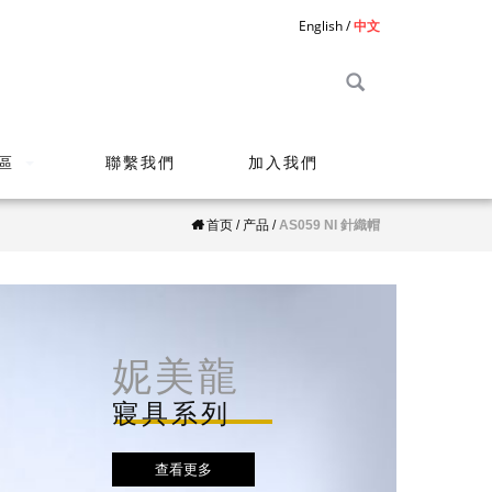
English
中文
區
聯繫我們
加入我們
首页
/
产品
/
AS059 NI 針織帽
妮美龍
寢具系列
查看更多