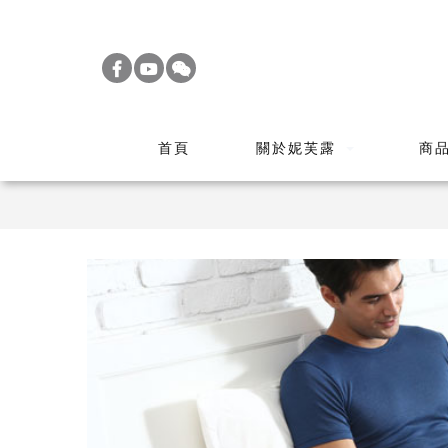
S
k
i
p
t
首頁
關於妮芙露
商
o
m
a
i
n
c
o
n
t
e
n