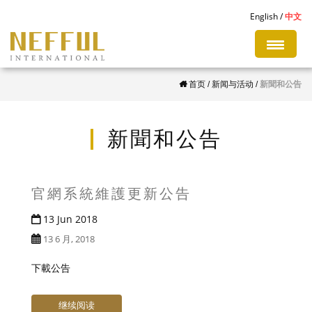
S
English
中文
k
i
p
首页
/
新闻与活动
/
新聞和公告
t
o
m
新聞和公告
a
i
n
官網系統維護更新公告
c
13 Jun 2018
o
13 6 月, 2018
n
t
下載公告
e
n
继续阅读