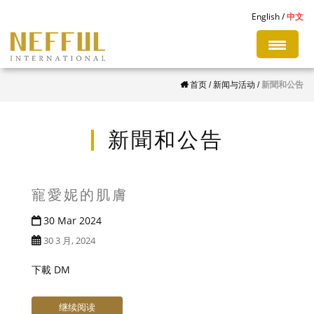
S
English
中文
k
i
p
首页
/
新闻与活动
/
新聞和公告
t
o
m
新聞和公告
a
i
n
寵愛妮的肌膚
c
30 Mar 2024
o
30 3 月, 2024
n
t
下載 DM
e
n
继续阅读