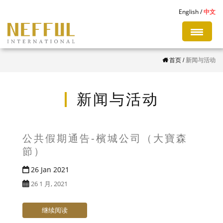
S
English
中文
k
i
p
首页
/
新闻与活动
t
o
m
新闻与活动
a
i
n
公共假期通告-檳城公司（大寶森
c
節）
o
26 Jan 2021
n
26 1 月, 2021
t
e
继续阅读
n