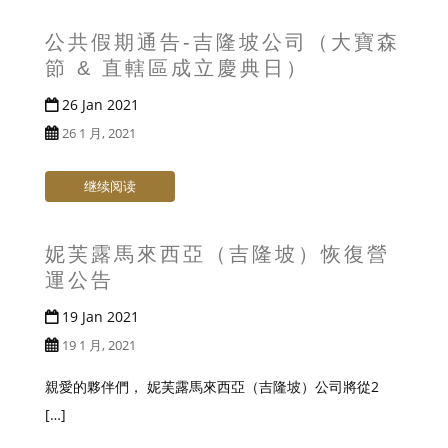
t
公共假期通告-吉隆坡公司（大寶森
節 & 直轄區成立慶典日）
26 Jan 2021
26 1 月, 2021
继续阅读
妮芙露馬來西亞（吉隆坡）恢復營
運公告
19 Jan 2021
19 1 月, 2021
親愛的夥伴們， 妮芙露馬來西亞（吉隆坡）公司將從2
[…]