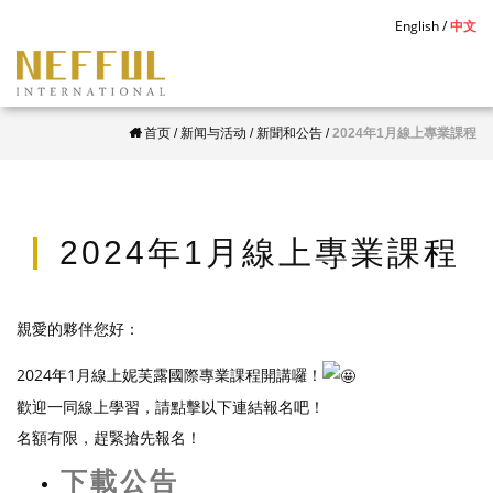
S
English
中文
k
i
p
首页
/
新闻与活动
/
新聞和公告
/
2024年1月線上專業課程
t
o
m
a
2024年1月線上專業課程
i
n
c
親愛的夥伴您好：
o
2024年1月線上妮芙露國際專業課程開講囉！
n
歡迎一同線上學習，請點擊以下連結報名吧！
t
名額有限，趕緊搶先報名！
e
n
下載公告