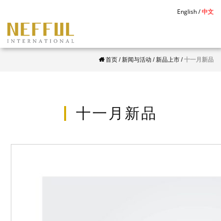
S
English
中文
k
i
p
首页
/
新闻与活动
/
新品上市
/
十一月新品
t
o
m
a
十一月新品
i
n
c
o
n
t
e
n