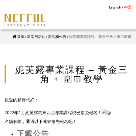
S
English
中文
k
i
p
首页
/
新闻与活动
/
新聞和公告
/
妮芙露專業課程 – 黃金三角 + 圍巾教學
t
o
m
a
妮芙露專業課程 – 黃金三
i
角 + 圍巾教學
n
c
o
親愛的夥伴您好：
n
2022年1月妮芙露馬來西亞專業課程現已接受報名！
t
名額有限，通過以下連結搶先報名吧！
e
n
下載公告