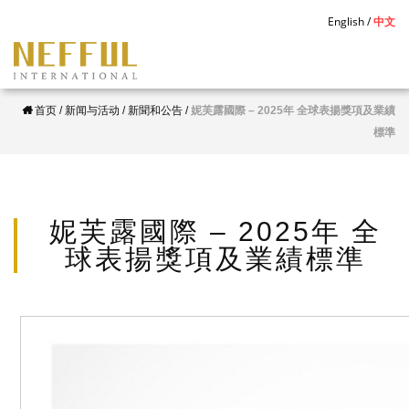
S
English
中文
k
i
p
首页
/
新闻与活动
/
新聞和公告
/
妮芙露國際 – 2025年 全球表揚獎項及業績
t
標準
o
m
a
i
妮芙露國際 – 2025年 全
n
球表揚獎項及業績標準
c
o
n
t
e
n