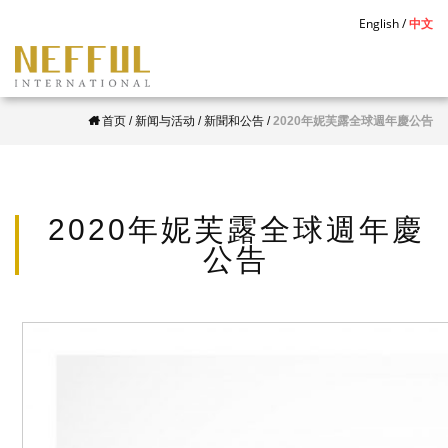
S
English
中文
k
i
p
首页
/
新闻与活动
/
新聞和公告
/
2020年妮芙露全球週年慶公告
t
o
m
a
2020年妮芙露全球週年慶
i
公告
n
c
o
n
t
e
n