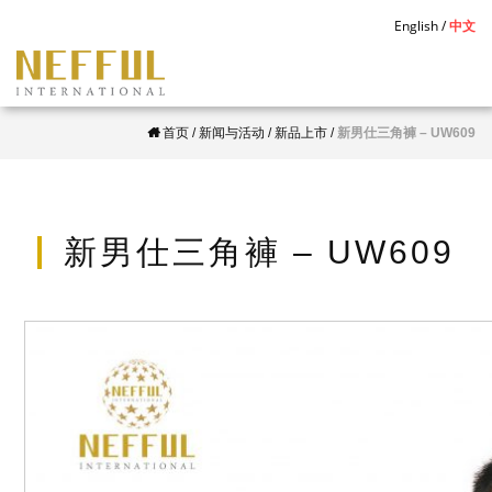
S
English
中文
k
i
p
首页
/
新闻与活动
/
新品上市
/
新男仕三角褲 – UW609
t
o
m
a
新男仕三角褲 – UW609
i
n
c
o
n
t
e
n