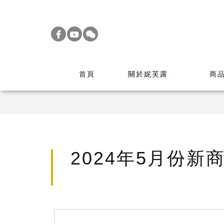
S
k
i
p
t
首頁
關於妮芙露
商
o
m
a
i
n
c
2024年5月份新商品 
o
n
t
e
n