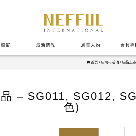
品櫥窗
最新情報
風雲人物
會員專
首页
/
新闻与活动
/
新品上
– SG011, SG012, SG
色)