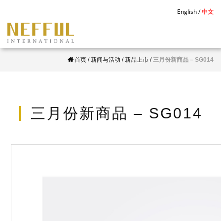
S
English
中文
k
i
p
首页
/
新闻与活动
/
新品上市
/
三月份新商品 – SG014
t
o
m
a
三月份新商品 – SG014
i
n
c
o
n
t
e
n