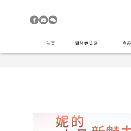
S
k
i
p
t
首頁
關於妮芙露
商
o
m
a
i
n
c
o
n
t
e
n