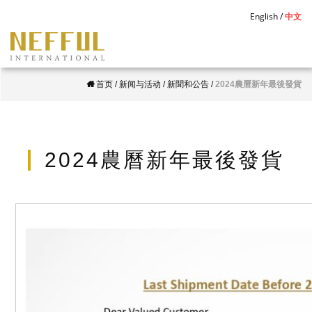
S
English
中文
k
i
p
首页
/
新闻与活动
/
新聞和公告
/
2024農曆新年最後發貨
t
o
m
a
2024農曆新年最後發貨
i
n
c
o
n
t
e
n