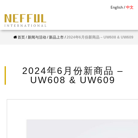
S
English
中文
k
i
p
首页
/
新闻与活动
/
新品上市
/
2024年6月份新商品 – UW608 & UW609
t
o
m
a
2024年6月份新商品 –
i
UW608 & UW609
n
c
o
n
t
e
n