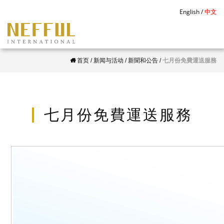
S
English
中文
k
i
p
首页
/
新闻与活动
/
新聞和公告
/
七月份免費運送服務
t
o
m
a
七月份免費運送服務
i
n
c
o
n
t
e
n