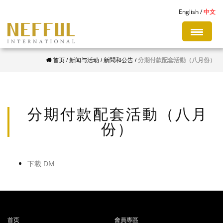
S
English
中文
k
i
p
首页
/
新闻与活动
/
新聞和公告
/
分期付款配套活動（八月份）
t
o
m
a
分期付款配套活動（八月
i
份）
n
c
o
下載 DM
n
t
e
n
首页
會員專區