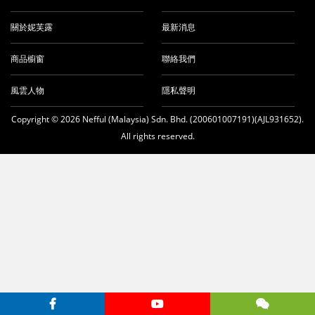
t
關於妮芙露
最新消息
商品櫥窗
聯絡我們
風雲人物
隱私聲明
Copyright © 2026 Nefful (Malaysia) Sdn. Bhd. (200601007191)(AJL931652).
All rights reserved.