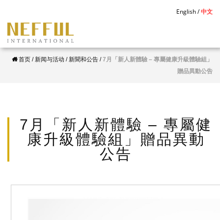
S
English
中文
k
i
p
首页
/
新闻与活动
/
新聞和公告
/
7月「新人新體驗 – 專屬健康升級體驗組」
t
贈品異動公告
o
m
a
i
7月「新人新體驗 – 專屬健
n
康升級體驗組」贈品異動
c
公告
o
n
t
e
n