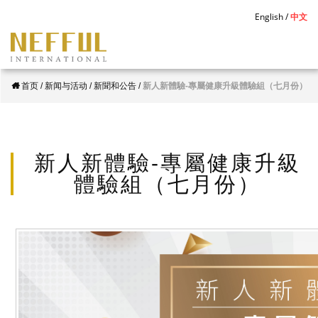
S
English
中文
k
i
p
首页
/
新闻与活动
/
新聞和公告
/
新人新體驗-專屬健康升級體驗組（七月份）
t
o
m
a
新人新體驗-專屬健康升級
i
體驗組（七月份）
n
c
o
n
t
e
n