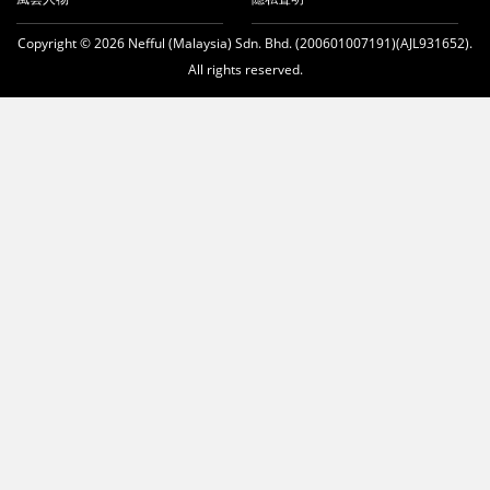
Copyright © 2026 Nefful (Malaysia) Sdn. Bhd. (200601007191)(AJL931652).
All rights reserved.