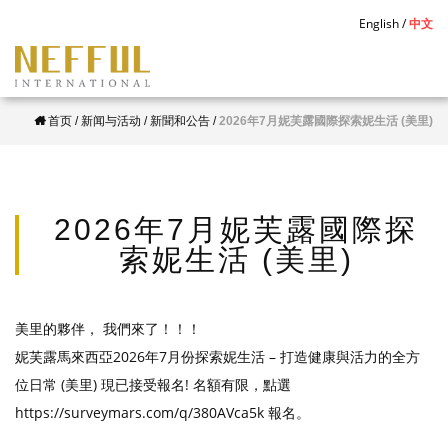
S
English
中文
k
i
p
首页
/
新闻与活动
/
新聞和公告
/
2026年7月妮芙露國際探索妮生活 (美里)
t
o
m
a
2026年7月妮芙露國際探
i
索妮生活 (美里)
n
c
o
美里的夥伴， 我們來了！！！
n
妮芙露馬來西亞2026年7月份探索妮生活 – 打造健康與活力的全方
t
位日常 (美里) 現已接受報名! 名額有限，點選
e
https://surveymars.com/q/380AVca5k 報名。
n