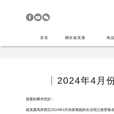
S
k
i
p
t
首頁
關於妮芙露
商
o
m
a
i
n
c
2024年4
o
n
t
親愛的夥伴您好：
e
妮芙露馬來西亞2024年4月份探索妮的生活現已接受報名
n