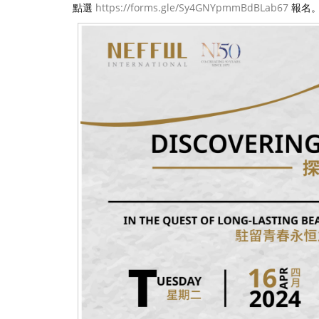
點選
https://forms.gle/Sy4GNYpmmBdBLab67
報名
t