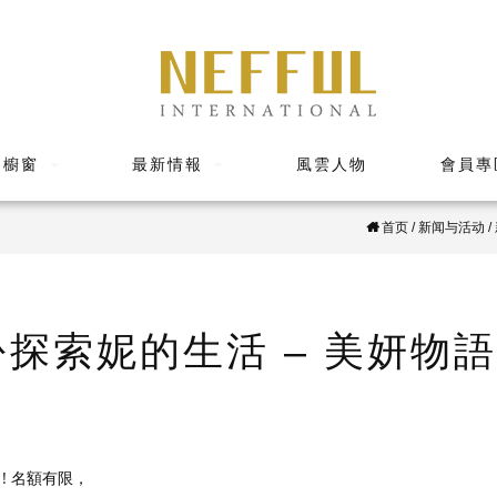
品櫥窗
最新情報
風雲人物
會員專
首页
/
新闻与活动
/
月份探索妮的生活 – 美妍物
! 名額有限，