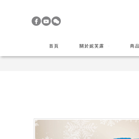
S
k
i
p
t
首頁
關於妮芙露
商
o
m
a
i
n
c
o
n
t
e
n