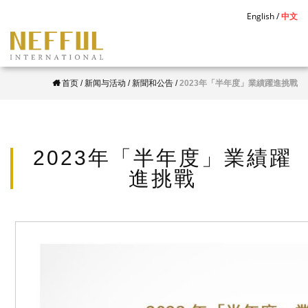
S
English
中文
k
i
p
首页
/
新闻与活动
/
新聞和公告
/
2023年「半年度」業績躍進挑戰
t
o
m
a
2023年「半年度」業績躍
i
進挑戰
n
c
o
n
t
e
n