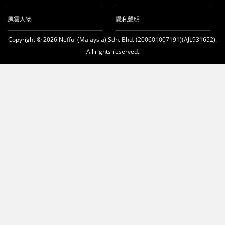
風雲人物
隱私聲明
Copyright © 2026 Nefful (Malaysia) Sdn. Bhd. (200601007191)(AJL931652).
All rights reserved.