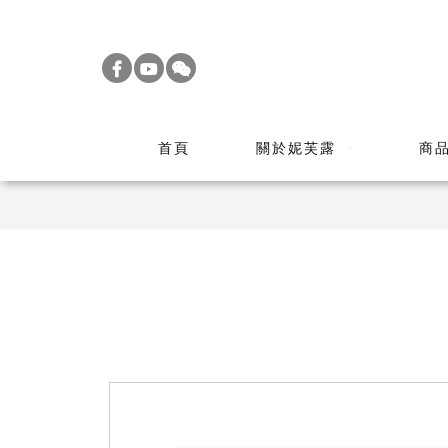
S
k
i
p
t
首頁
關於妮芙露
商
o
m
a
i
n
c
o
n
t
e
n