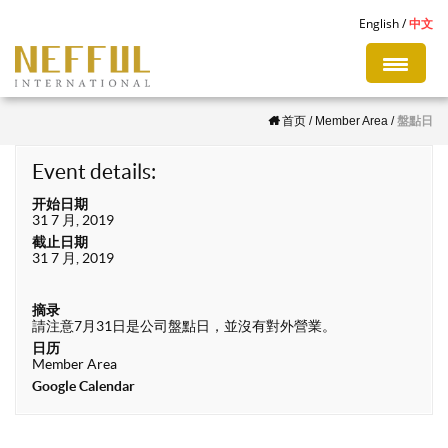
S
English
中文
k
i
p
首页
/
Member Area
/
盤點日
t
o
Event details:
m
开始日期
a
31 7 月, 2019
i
截止日期
31 7 月, 2019
n
c
摘录
o
請注意7月31日是公司盤點日，並沒有對外營業。
n
日历
Member Area
t
Google Calendar
e
n