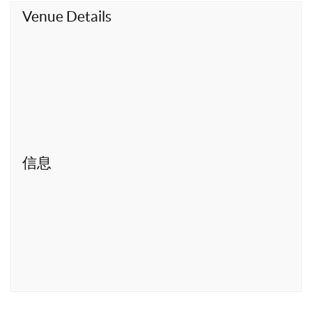
t
Venue Details
信息