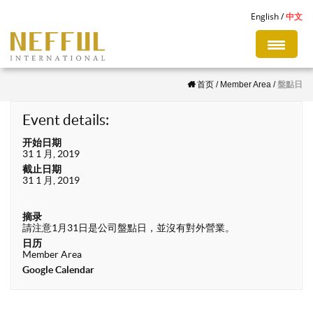
S
English
中文
k
i
p
首页
/
Member Area
/
盤點日
t
o
Event details:
m
开始日期
a
31 1 月, 2019
i
截止日期
31 1 月, 2019
n
c
摘录
o
請注意1月31日是公司盤點日，並沒有對外營業。
n
日历
Member Area
t
Google Calendar
e
n