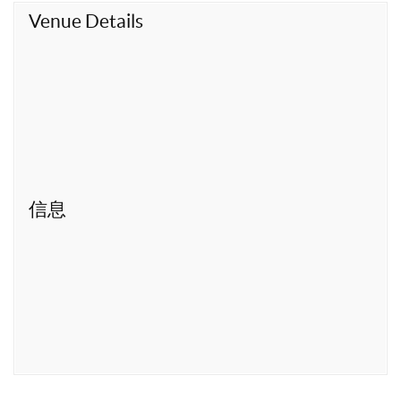
t
Venue Details
信息