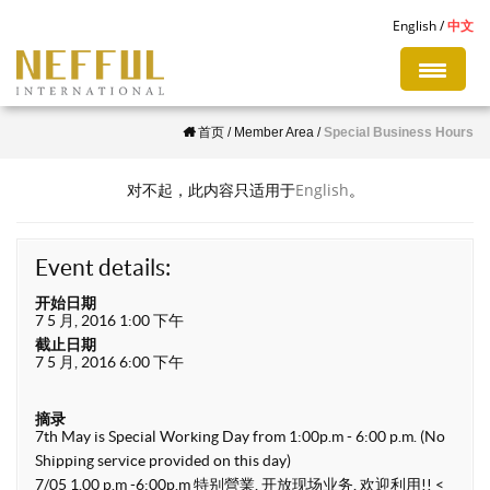
S
English
中文
k
i
p
首页
/
Member Area
/
Special Business Hours
t
o
对不起，此内容只适用于
English
。
m
a
i
Event details:
n
开始日期
c
7 5 月, 2016 1:00 下午
截止日期
o
7 5 月, 2016 6:00 下午
n
t
摘录
7th May is Special Working Day from 1:00p.m - 6:00 p.m. (No
e
Shipping service provided on this day)
n
7/05 1.00 p.m -6:00p.m 特别營業, 开放现场业务, 欢迎利用!! <