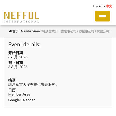
S
English
中文
k
i
p
首页
/
Member Area
/
特別營業日（吉隆坡公司 / 砂拉越公司 / 檳城公司）
t
o
Event details:
m
开始日期
a
6 6 月, 2026
i
截止日期
6 6 月, 2026
n
c
摘录
o
請注意當天沒有提供郵寄服務。
n
日历
Member Area
t
Google Calendar
e
n