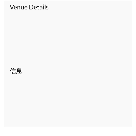
t
Venue Details
信息