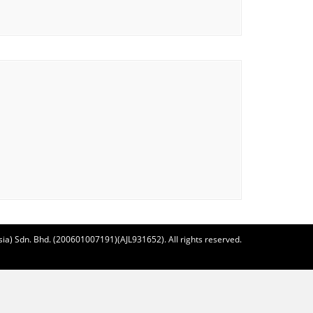
ia) Sdn. Bhd. (200601007191)(AJL931652). All rights reserved.