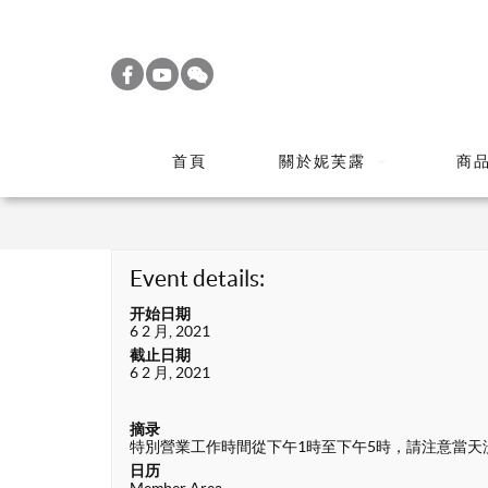
S
k
i
p
t
首頁
關於妮芙露
商
o
m
a
i
Event details:
n
开始日期
c
6 2 月, 2021
o
截止日期
6 2 月, 2021
n
t
摘录
e
特別營業工作時間從下午1時至下午5時，請注意當天
n
日历