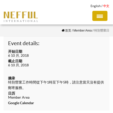
S
English
中文
k
i
p
首页
/
Member Area
/
特別營業日
t
o
Event details:
m
开始日期
a
6 10 月, 2018
i
截止日期
6 10 月, 2018
n
c
摘录
o
特別營業工作時間從下午1時至下午5時，請注意當天沒有提供
n
郵寄服務。
日历
t
Member Area
e
Google Calendar
n