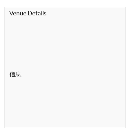
t
Venue Details
信息