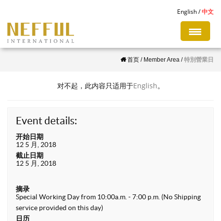
S
English
中文
k
i
p
首页
/
Member Area
/
特別營業日
t
o
对不起，此内容只适用于
English
。
m
a
i
Event details:
n
开始日期
c
12 5 月, 2018
截止日期
o
12 5 月, 2018
n
t
摘录
Special Working Day from 10:00a.m. - 7:00 p.m. (No Shipping
e
service provided on this day)
n
日历