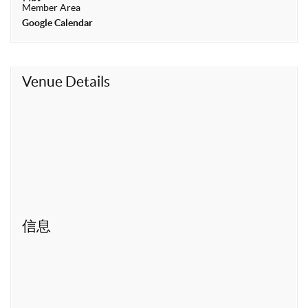
t
Member Area
Google Calendar
Venue Details
信息