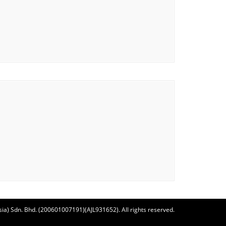
ia) Sdn. Bhd. (200601007191)(AJL931652). All rights reserved.