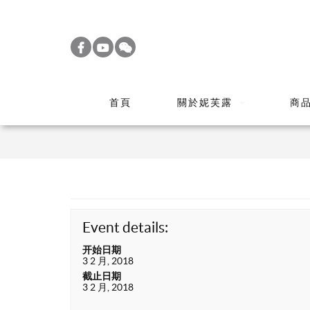
S
k
i
p
t
首頁
關於妮芙露
商
o
m
a
i
n
c
o
Event details:
n
开始日期
t
3 2 月, 2018
截止日期
e
3 2 月, 2018
n