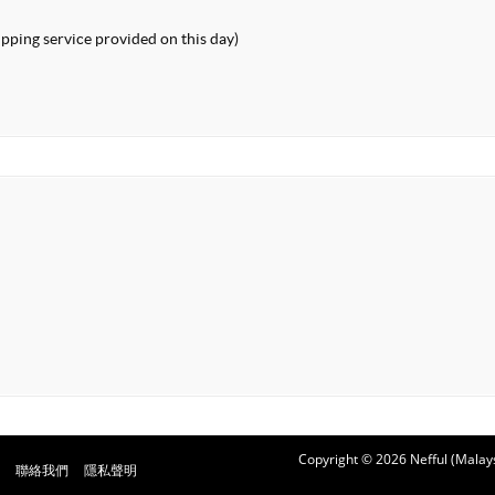
pping service provided on this day)
Copyright © 2026 Nefful (Malays
聯絡我們
隱私聲明