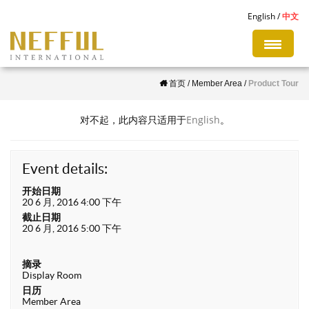
S
English
中文
k
i
p
首页
/
Member Area
/
Product Tour
t
o
对不起，此内容只适用于
English
。
m
a
i
Event details:
n
开始日期
c
20 6 月, 2016 4:00 下午
截止日期
o
20 6 月, 2016 5:00 下午
n
t
摘录
Display Room
e
日历
n
Member Area