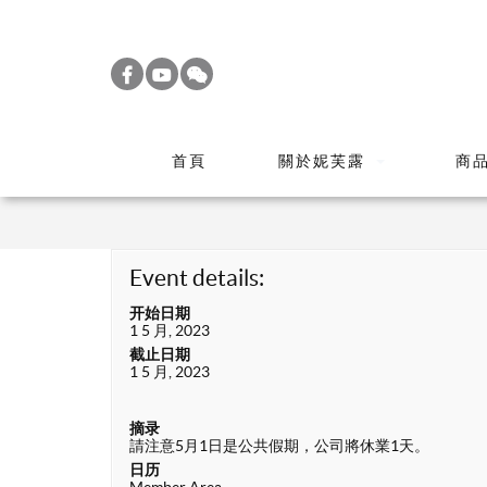
S
k
i
p
t
首頁
關於妮芙露
商
o
m
a
i
Event details:
n
开始日期
c
1 5 月, 2023
o
截止日期
1 5 月, 2023
n
t
摘录
e
請注意5月1日是公共假期，公司將休業1天。
n
日历