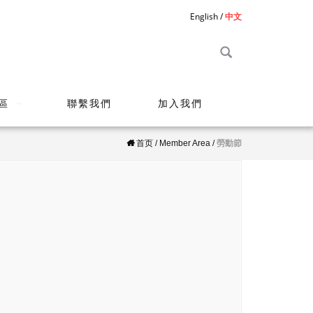
English
中文
區
聯繫我們
加入我們
首页
/
Member Area
/
勞動節