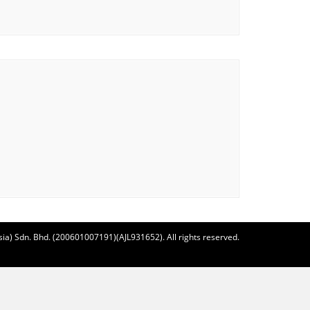
ia) Sdn. Bhd. (200601007191)(AJL931652). All rights reserved.