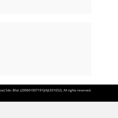
ia) Sdn. Bhd. (200601007191)(AJL931652). All rights reserved.