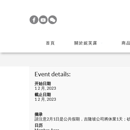
S
k
i
p
t
首頁
關於妮芙露
商
o
m
a
i
Event details:
n
开始日期
c
1 2 月, 2023
o
截止日期
1 2 月, 2023
n
t
摘录
e
請注意2月1日是公共假期，吉隆坡公司將休業1天；
n
日历