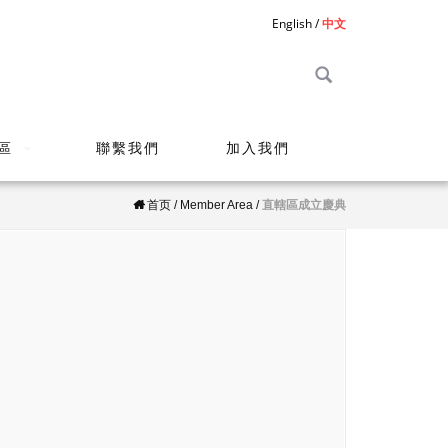
English
中文
區
聯繫我們
加入我們
首页
/
Member Area
/
直轄區成立慶典