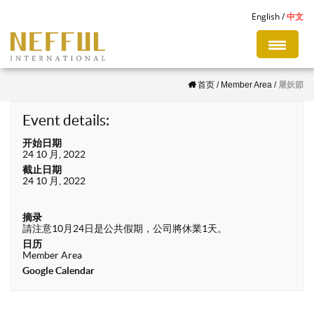
S
English
中文
k
i
p
首页
/
Member Area
/
屠妖節
t
o
Event details:
m
开始日期
a
24 10 月, 2022
i
截止日期
24 10 月, 2022
n
c
摘录
o
請注意10月24日是公共假期，公司將休業1天。
n
日历
Member Area
t
Google Calendar
e
n