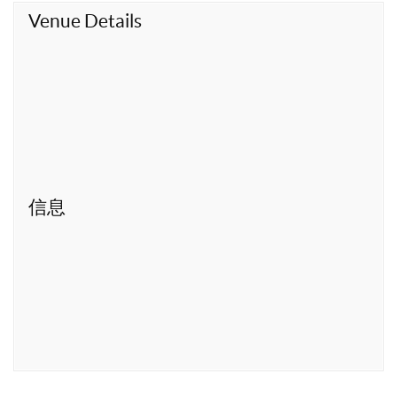
t
Venue Details
信息