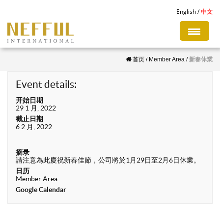
S
English
中文
k
i
p
首页
/
Member Area
/
新春休業
t
o
Event details:
m
开始日期
a
29 1 月, 2022
i
截止日期
6 2 月, 2022
n
c
摘录
o
請注意為此慶祝新春佳節，公司將於1月29日至2月6日休業。
n
日历
Member Area
t
Google Calendar
e
n