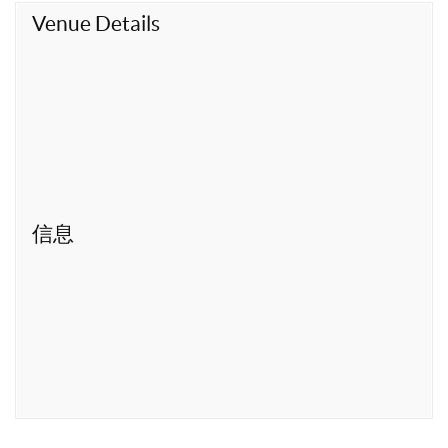
t
Venue Details
信息